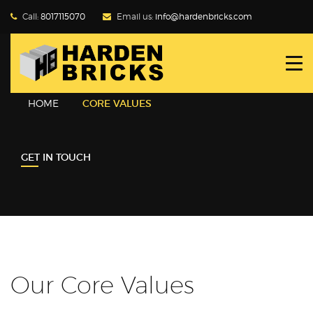
Call:
8017115070
Email us:
info@hardenbricks.com
HOME
ABOUT HBPL
HOME
CORE VALUES
GALLERY
GET IN TOUCH
PRODUCTS
WHY FLY ASH
BLOG
CONTACT US
Our Core Values